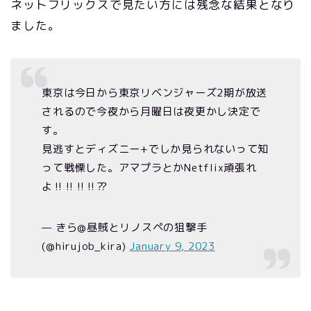
ネットフリックスで見たい方には残念な結果となり
ました。
東京は今日から東京リベンジャーズ2期が放送
されるので今夜から月曜日は夜更かし決定で
す。
見逃すとディズニー+でしか見られないって知
って戦慄した。アマプラとかNetflix頑張れ
よ‼︎‼︎‼︎‼︎⁇
— きら@昼賊とリノスペの狙撃手
(@hirujob_kira)
January 9, 2023