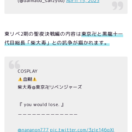
(@daimaou_sanzyou)
April 15, 2023
東リベ2期の聖夜決戦編の内容は
東京卍と黒龍十一
代目総長「柴大寿」との抗争が描かれます。
COSPLAY
血糊
柴大寿@東京卍リベンジャーズ
『 you would lose. 』
＿＿＿＿＿＿＿＿＿＿＿＿＿
@nananon777
pic.twitter.com/3zle146qXI