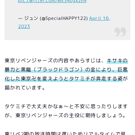
pic.twitter.com/Wx34sgXzh9
— ジュン (@SpecialHAPPY122)
April 16,
2023
東京リベンジャーズの内容やあらすじは、
キサキの
暴力と黒龍（ブラックドラゴン）の金により、巨悪
化した東京卍を変えようとタケミチが奔走する姿
が
描かれています。
タケミチで大丈夫かなぁ～と不安に思ったりします
が、東京リベンジャーズの主役に期待しましょう。
東リベ2期の放送時間は遅いためリアルタイムで見