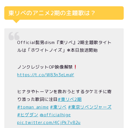
東リベのアニメ2期の主題歌は？
Official髭男dism『東リベ』2期主題歌タイト
ルは「ホワイトノイズ」❄本日放送開始
ノンクレジットOP映像解禁
https://t.co/W83n3eLmaY
ヒナタやトーマンを救おうとするタケミチに寄
り添った歌詞に注目
#東リベ2期
#toman_anime
#東リベ
#東京リベンジャーズ
#ヒゲダン
@officialhige
pic.twitter.com/4CjPk7y82u