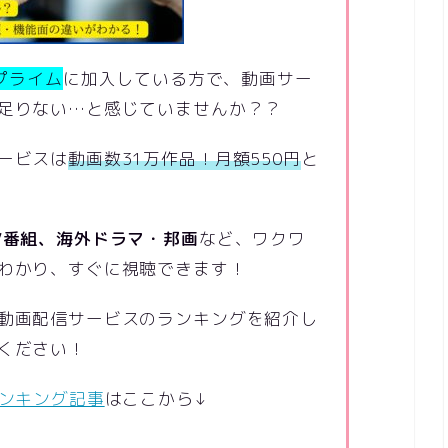
プライム
に加入している方で、動画サー
足りない…と感じていませんか？？
ービスは
動画数31万作品！月額550円
と
V番組、海外ドラマ・邦画
など、ワクワ
わかり、すぐに視聴できます！
動画配信サービスのランキングを紹介し
ください！
ランキング記事
はここから↓