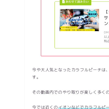
【
サ
ン
D
以
税
今や大人気となったカラフルピーチは
す。
その動画内でのやり取りが楽しく多く
今では近くの
イオンなどでカラフルピ