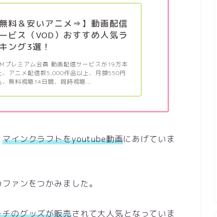
無料＆安いアニメ⇒】動画配信
ービス（VOD）おすすめ人気ラ
キング3選！
MMプレミアム会員 動画配信サービスが19万本
上、アニメ配信数5,000作品以上、月額550円
込、無料視聴14日間、同時視聴...
、
マインクラフトをyoutube動画
にあげていま
のファンをつかみました。
ーチのグッズが販売
されて大人気となっていま