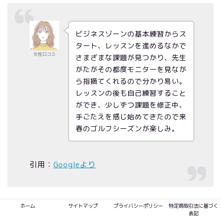
ビジネスゾーンの基本練習からス
タート、レッスンを進めるなかで
女性口コミ
さまざまな課題が見つかり、先生
がたがその都度モニターを見なが
ら指摘てくれるので分かり易い。
レッスンの後も自己練習すること
ができ、少しずつ課題を修正中、
手ごたえを感じ始めてきたので来
春のゴルフシーズンが楽しみ。
引用：
Googleより
チキンゴルフ札幌店のレッスン口コミ（評判）から
ホーム
サイトマップ
プライバシーポリシー
特定商取引法に基づく
表記
さまざまな課題が見つかり、モニターで指摘
してく