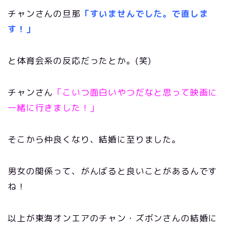
チャンさんの旦那
「すいませんでした。で直しま
す！」
と体育会系の反応だったとか。(笑)
チャンさん
「こいつ面白いやつだなと思って映画に
一緒に行きました！」
そこから仲良くなり、結婚に至りました。
男女の関係って、がんばると良いことがあるんです
ね！
以上が東海オンエアのチャン・ズボンさんの結婚に