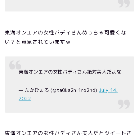
東海オンエアの女性バディさんめっちゃ可愛くな
い？と意見されていますｗ
東海オンエアの女性バディさん絶対美人だよな
— たかひょろ (@ta0ka2hi1ro2nd)
July 14,
2022
東海オンエアの女性バディさん美人だとツイートさ