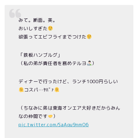
みて。断面。美。
おいしすぎた
欲張ってエビフライまでつけた
「鉄板ハンブルグ」
（私の弟が責任者を務めテルヨ
）
ディナーで行ったけど、ランチ1000円らしい
コスパ…ﾔﾊﾞｧ
（ちなみに弟は東海オンエア大好きだからみん
なの仲間です
）
pic.twitter.com/SaAqu9nmO6