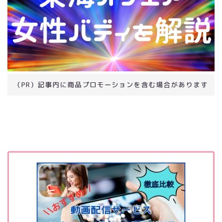
（PR）記事内に商品プロモーションを含む場合があります