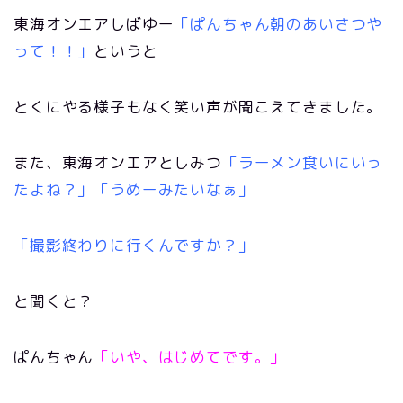
東海オンエアしばゆー
「ぱんちゃん朝のあいさつや
って！！」
というと
とくにやる様子もなく笑い声が聞こえてきました。
また、東海オンエアとしみつ
「ラーメン食いにいっ
たよね？」「うめーみたいなぁ」
「撮影終わりに行くんですか？」
と聞くと？
ぱんちゃん
「いや、はじめてです。」