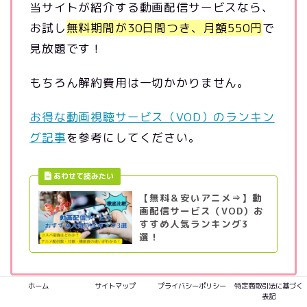
当サイトが紹介する動画配信サービスなら、
お試し
無料期間が30日間つき、月額550円
で
見放題です！
もちろん解約費用は一切かかりません。
お得な動画視聴サービス（VOD）のランキン
グ記事
を参考にしてください。
【無料＆安いアニメ⇒】動
画配信サービス（VOD）お
すすめ人気ランキング3
選！
ホーム
サイトマップ
プライバシーポリシー
特定商取引法に基づく
表記