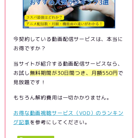
今契約している動画配信サービスは、本当に
お得ですか？
当サイトが紹介する動画配信サービスなら、
お試し
無料期間が30日間つき、月額550円
で
見放題です！
もちろん解約費用は一切かかりません。
お得な動画視聴サービス（VOD）のランキン
グ記事
を参考にしてください。