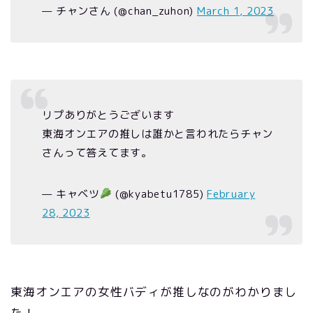
— チャンさん (@chan_zuhon)
March 1, 2023
リプありがとうございます
東海オンエアの推しは誰かと言われたらチャン
さんって答えてます。
— キャベツ
(@kyabetu1785)
February
28, 2023
東海オンエアの女性バディが推しなのがわかりまし
た！