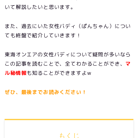
いて解説したいと思います。
また、過去にいた女性バディ（ぱんちゃん）につい
ても終盤で紹介していきます！
東海オンエアの女性バディについて疑問が多いなら
この記事を読むことで、全てわかることができ、
マ
ル秘情報
も知ることができますよw
ぜひ、最後までお読みください！
もくじ