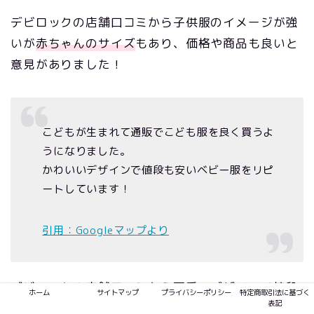
デビロックの店舗口コミから子供服のイメージが強
いが
赤ちゃんのサイズ
もあり、価格や商品も良いと
意見がありました！
こどもが生まれて通販でこども服を良く買うよ
うになりました。
かわいいデザインで値段も安いベビー服をリピ
ートしています！
引用：Googleマップより
デビロックの店舗口コミから
可愛いデザインで値段
ホーム
サイトマップ
プライバシーポリシー
特定商取引法に基づく
表記
もリーズナブル
なので、ベビー服をリピートしてい