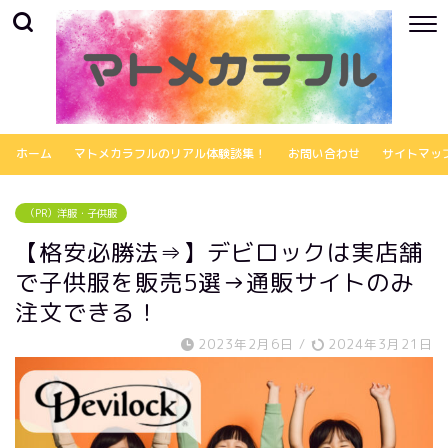
ホーム
マトメカラフルのリアル体験談集！
お問い合わせ
サイトマッ
（PR）洋服・子供服
【格安必勝法⇒】デビロックは実店舗
で子供服を販売5選→通販サイトのみ
注文できる！
2023年2月6日
/
2024年3月21日