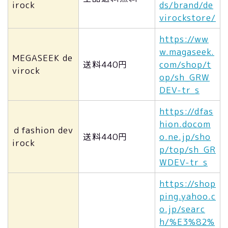
irock
ds/brand/de
virockstore/
https://ww
w.magaseek.
MEGASEEK de
送料440円
com/shop/t
virock
op/sh_GRW
DEV-tr_s
https://dfas
hion.docom
ｄfashion dev
送料440円
o.ne.jp/sho
irock
p/top/sh_GR
WDEV-tr_s
https://shop
ping.yahoo.c
o.jp/searc
h/%E3%82%