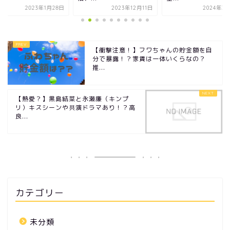
2023年1月28日
2023年12月11日
2024年3
【衝撃注意！】フワちゃんの貯金額を自
分で暴露！？家賃は一体いくらなの？
推...
【熱愛？】黒島結菜と永瀬廉（キンプ
リ）キスシーンや共演ドラマあり！？高
良...
カテゴリー
未分類