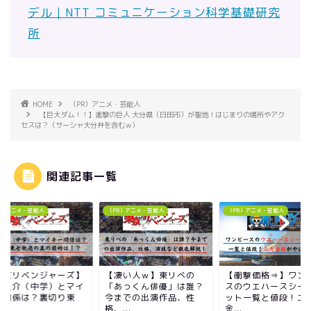
デル｜NTT コミュニケーション科学基礎研究
所
HOME
（PR）アニメ・芸能人
【巨大ダム！！】進撃の巨人 大分県（日田市）が聖地！はじまりの場所やアク
セスは？（サーシャ大分弁を含むｗ）
関連記事一覧
R）アニメ・芸能人
（PR）アニメ・芸能人
（PR）アニメ・芸能人
東京リベンジャーズ】
【凄い人ｗ】東リべの
【衝撃価格⇒】ワン
地圭介（中学）とマイ
「あっくん俳優」は誰？
スのウエハースシー
ー関係は？裏切り東
今までの出演作品、性
ット一覧と値段！ニ
.
格、...
金...