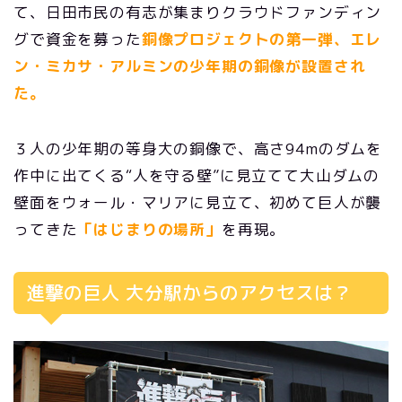
て、日田市民の有志が集まりクラウドファンディン
グで資金を募った
銅像プロジェクトの第一弾、エレ
ン・ミカサ・アルミンの少年期の銅像が設置され
た。
３人の少年期の等身大の銅像で、高さ94mのダムを
作中に出てくる“人を守る壁”に見立てて大山ダムの
壁面をウォール・マリアに見立て、初めて巨人が襲
ってきた
「はじまりの場所」
を再現。
進撃の巨人 大分駅からのアクセスは？