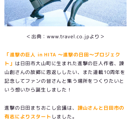
＜出典：www.travel.co.jpより＞
「進撃の巨人 in HITA 〜進撃の日田〜プロジェク
ト」
は日田市大山町に生まれた進撃の巨人作者、諌
山創さんの故郷に恩返ししたい、また連載10周年を
記念してファンの皆さんと集う場所をつくりたいと
いう想いから誕生しました！
進撃の日田まちおこし会議は、
諌山さんと日田市の
有志によりスタート
しました。