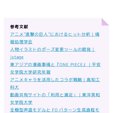
参考文献
アニメ“進撃の巨人”におけるヒット分析｜情
報処理学会
人物イラストのポーズ変更ツールの開発｜
jstage
東アジアの漫画事情と『ONE PIECE』｜平安
女学院大学研究年報
アニメキャラを活用したコラボ戦略｜高知工
科大
動画共有サイトの「利用と満足」｜東洋英和
女学院大学
全極型声道モデルと F0 パターン生成過程モ